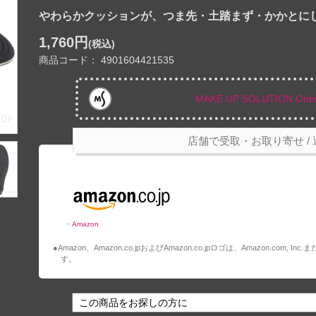
やわらかクッションが、つま先・土踏まず・かかとに
1,760円
(税込)
商品コード： 4901604421535
MAKE UP SOLUTION Onli
店舗で受取・お取り寄せ / 
・
Amazon
●Amazon、Amazon.co.jpおよびAmazon.co.jpロゴは、Amazon.co
す。