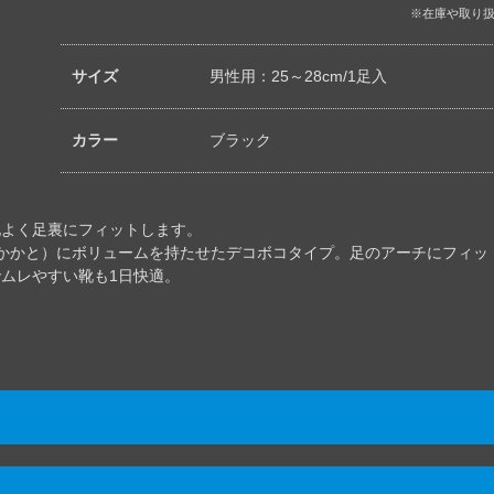
※在庫や取り
サイズ
男性用：25～28cm/1足入
カラー
ブラック
地よく足裏にフィットします。
・かかと）にボリュームを持たせたデコボコタイプ。足のアーチにフィ
でムレやすい靴も1日快適。