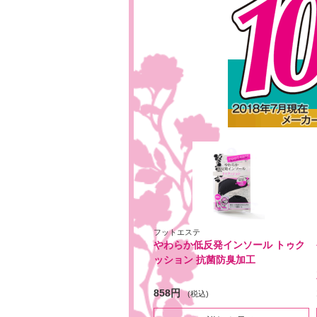
フットエステ
やわらか低反発インソール トゥク
ッション 抗菌防臭加工
858円
(税込)