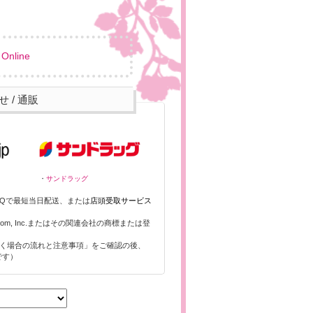
Online
 / 通販
・
サンドラッグ
Qで最短当日配送、または
店頭受取サービス
zon.com, Inc.またはその関連会社の商標または登
頂く場合の流れと注意事項」をご確認の後、
です）