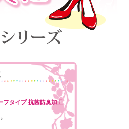
工
ーフタイプ 抗菌防臭加工
♪