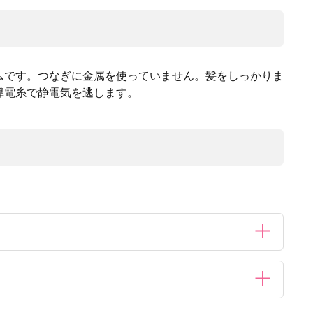
ムです。つなぎに金属を使っていません。髪をしっかりま
導電糸で静電気を逃します。
いで下さい。・無理な力を加えたり、必要以上に広げたりする
たり、ドライヤーをご使用になると熱で本体が変形することが
り、色落ちすることがありますので、濡れたまま放置したり、