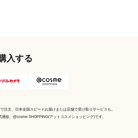
洗濯しないでください。・直射日光・高温多湿
内容量
3本
材質（素材・原材料）
天然ゴム、ナ
外装重量
6g
（g）
外装サイズ
W70 × D10 ×
（W×D×H（mm））
原産国
日本
購入する
発売元
株式会社シャ
商品コード
ブラウン 4901
ムで注文、日本全国スピードお届けまたは店舗で受け取りサービスも。
通販、@cosme SHOPPING(アットコスメショッピング)です。