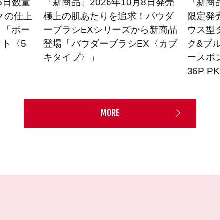
5日数量
『新商品』2026年10月8日発売
『新商品
クの仕上
極上の肌あたりを追求！パウダ
限定発
！「ポー
ーブラシEXシリーズから新商品
ウス型
ト〈5
登場「パウダーブラシEX〈カブ
ク&ブ
キタイプ〉」
ースポ
36P P
MORE