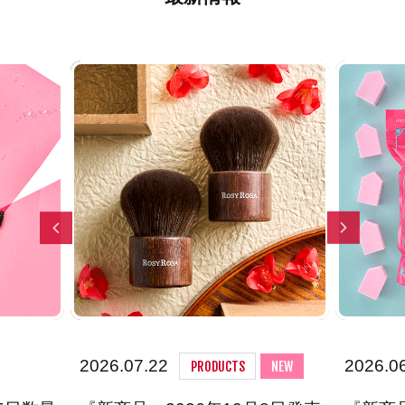
Previous
Next
2026.07.22
2026.0
PRODUCTS
NEW