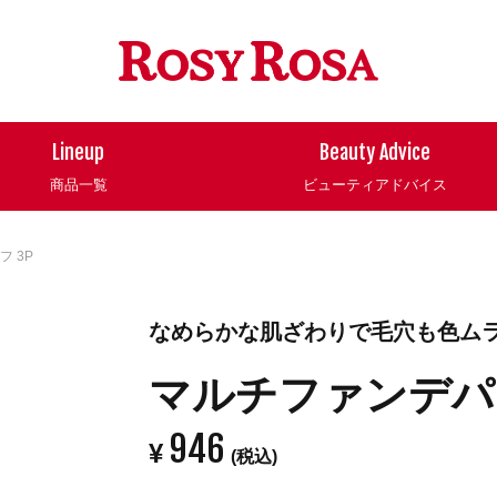
Lineup
Beauty Advice
商品一覧
ビューティアドバイス
 3P
なめらかな肌ざわりで毛穴も色ム
マルチファンデパフ
946
¥
(税込)