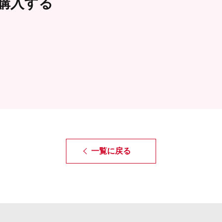
購入する
本体重量
3g
（g）
本体サイズ
W57 × D17 ×
（W×D×H（mm））
外装重量
15g
（g）
外装サイズ
W145 × D20 
（W×D×H（mm））
原産国
中国
発売元
株式会社ロー
商品コード
4901604457
一覧に戻る