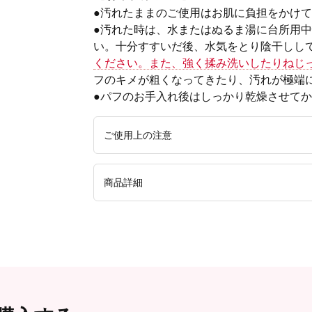
●汚れたままのご使用はお肌に負担をかけ
●汚れた時は、水またはぬるま湯に台所用
い。十分すすいだ後、水気をとり陰干しし
ください。また、強く揉み洗いしたりねじ
フのキメが粗くなってきたり、汚れが極端
●パフのお手入れ後はしっかり乾燥させて
ご使用上の注意
●記載の使用用途以外でのご使用はおやめくだ
商品詳細
い。●直射日光の当たる場所や高温多湿の場所
てください。
内容量
3個入り
付属品
専用ケース
材質（素材・原材料）
本体：ポリウ
ソフトケース