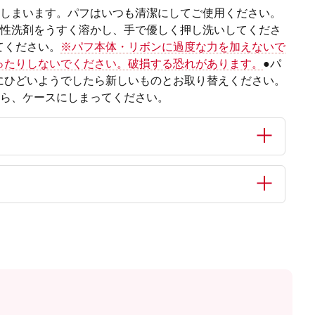
てしまいます。パフはいつも清潔にしてご使用ください。
中性洗剤をうすく溶かし、手で優しく押し洗いしてくださ
てください。
※パフ本体・リボンに過度な力を加えないで
ったりしないでください。破損する恐れがあります。
●パ
にひどいようでしたら新しいものとお取り替えください。
から、ケースにしまってください。
さい。●お肌に合わない場合は直ちにご使用を中止してくださ
での保管はおやめください。●お子様の手の届かない所に保管し
レタン、中芯：ポリウレタン、リボン：ポリエステル
：EVA