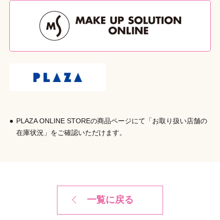
が曲がらないよう、ブラシ面を上へ向けて置いてください。
本体サイズ
●お子様の手の届かない所に清潔に保管してください。
（W×D×H（mm））
W77 × D69 × H98
外装重量
（g）
105g
外装サイズ
（W×D×H（mm））
W78 × D78 × H103
原産国
台湾
PLAZA ONLINE STOREの商品ページにて「お取り扱い店舗の
発売元
株式会社シャンティ
在庫状況」をご確認いただけます。
商品コード
4901604575023
一覧に戻る