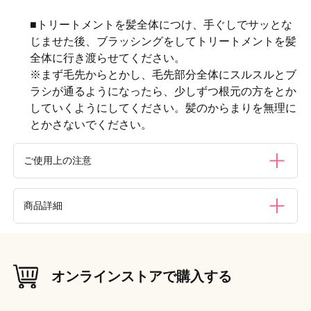
■トリートメントを髪全体につけ、手ぐしでサッとな
じませた後、ブラッシングをしてトリートメントを髪
全体に行き渡らせてください。
※まず毛先からとかし、毛先部分全体にスルスルとブ
ラシが通るようになったら、少しずつ根元の方をとか
していくようにしてください。髪のからまりを無理に
とかさないでください。
ご使用上の注意
●記載の使用用途以外の目的にはご使用にならないでくださ
商品詳細
い。●頭皮に湿疹等の異常があるときはご使用をおやめくだ
さい。●ブラッシングは髪や頭皮に負担がかからないよう適
度な力加減でおこなってください。●熱湯（90℃以上）をか
材質（素材・原材料）
けると本体の変形の恐れがありますのでおやめください。●
柄：ABS樹脂、ピン：ナイロン
整髪料などを直接ブラシにかけないでください。また、育毛
オンラインストアで購入する
剤とのご使用はおやめください。●使用していくうちに、ピ
本体重量
（g）
ンが多少広がることがあります。●ブラシを置く場合はピン
65g