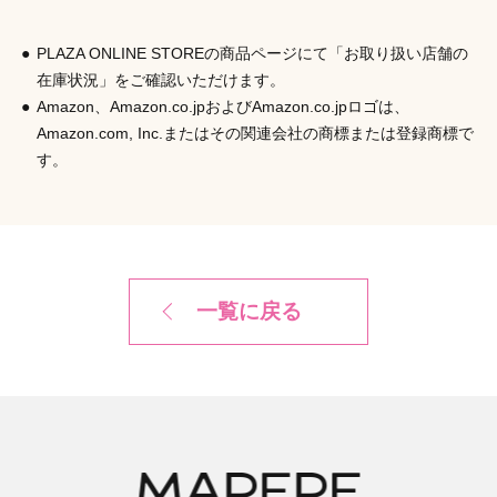
日本
PLAZA ONLINE STOREの商品ページにて「お取り扱い店舗の
発売元
株式会社シャンティ
在庫状況」をご確認いただけます。
Amazon、Amazon.co.jpおよびAmazon.co.jpロゴは、
商品コード
Amazon.com, Inc.またはその関連会社の商標または登録商標で
4901604575368：ホワイトハグ
す。
4901604575375：ミストブルー
一覧に戻る