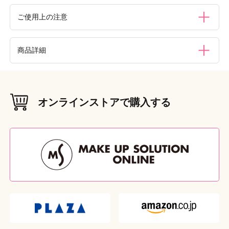
ご使用上の注意
・ヘアコーム以外の目的にはご使用にならないでくださ
商品詳細
い。・コーミングは頭皮に負担がかからないよう適度な力加
減でおこなってください。・頭皮に異常がある時にはご使用
をおやめください。・お湯（80℃以上）をかけたり、高温又
材質（素材・原材料）
は直射日光の当たる場所での保管は本体変形の恐れがありま
ABS樹脂
すのでおやめください。・本品に無理な力を加えると変形や
オンラインストアで購入する
破損する恐れがあります。・整髪料等を直接ブラシにかけな
本体重量
（g）
いでください。また、育毛剤とのご使用はおやめください。
32g
劣化の原因となります。・お子様の手の届かない所に保管し
本体サイズ
てください。
（W×D×H（mm））
W60 × D7 × H200
外装重量
（g）
43g
外装サイズ
（W×D×H（mm））
W63 × D21 × H208
原産国