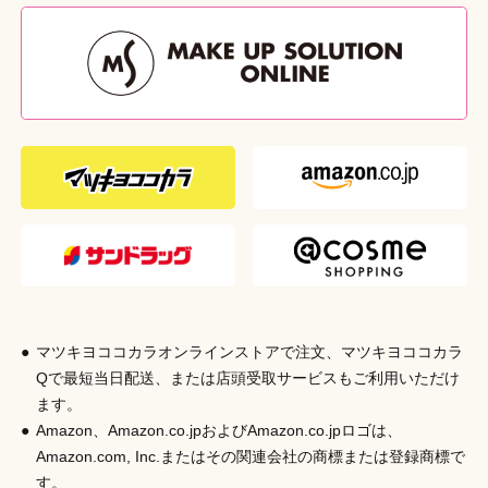
のご使用は、髪に負担がかかりやすく、枝毛が発生する可能
43g
性があります。カット後はトリートメントなど髪をいたわる
外装サイズ
ケアを心がけ、枝毛ができてしまったら、ヘアカットはさみ
（W×D×H（mm））
W62 × D10 × H192
でこまめに切る様にしてください。心配な方は、ヘアサロン
等でスキはさみのご使用をご相談ください。●髪に引っ掛か
原産国
ってしまうことがあるので、スキはさみを髪から抜く時は、
日本
完全に開いた状態でゆっくりと抜いてください。●本体を落
下させたり刃先部分に強い力を加えると、変形・破損する場
発売元
合がありますのでご注意ください。●刃物ですので取り扱い
株式会社シャンティ
にはご注意ください。お子様の髪をカットされる際は、特に
ご注意ください。●刃先が肌に当たらないようご注意くださ
商品コード
い。耳の後ろなどをカットする際は、特にご注意ください。
4901604581932
●お子様の手の届かない所に保管してください。
マツキヨココカラオンラインストアで注文、マツキヨココカラ
Qで最短当日配送、または店頭受取サービスもご利用いただけ
ます。
Amazon、Amazon.co.jpおよびAmazon.co.jpロゴは、
Amazon.com, Inc.またはその関連会社の商標または登録商標で
す。