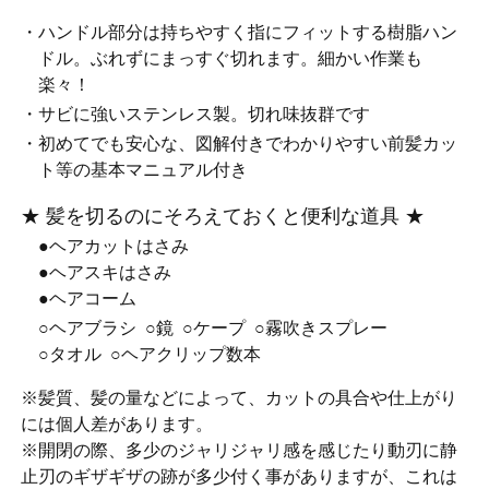
・ハンドル部分は持ちやすく指にフィットする樹脂ハン
ドル。ぶれずにまっすぐ切れます。細かい作業も
楽々！
・サビに強いステンレス製。切れ味抜群です
・初めてでも安心な、図解付きでわかりやすい前髪カッ
ト等の基本マニュアル付き
★ 髪を切るのにそろえておくと便利な道具 ★
●ヘアカットはさみ
●ヘアスキはさみ
●ヘアコーム
○ヘアブラシ
○鏡
○ケープ
○霧吹きスプレー
○タオル
○ヘアクリップ数本
※髪質、髪の量などによって、カットの具合や仕上がり
には個人差があります。
※開閉の際、多少のジャリジャリ感を感じたり動刃に静
止刃のギザギザの跡が多少付く事がありますが、これは