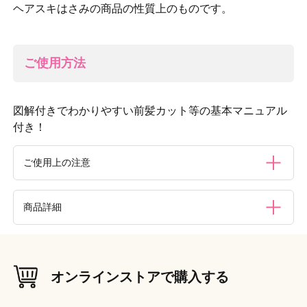
ヘアスキはさみの商品の性質上のものです。
ご使用方法
図解付きでわかりやすい前髪カット等の基本マニュアル
付き！
ご使用上の注意
●髪を切る以外の目的にはご使用にならないでください。●
商品詳細
このはさみは一番良く切れる状態に調整してありますので、
ネジは動かさないようにしてください。●刃はステンレスで
できていますが、水分や汚れなどが付着したまま放置すると
材質（素材・原材料）
サビの発生の原因になりますので、ご使用後は水気や汚れを
［刃部］ステンレス刃物鋼
柔らかい乾燥した布でよく拭き取り、通気性のよい所で清潔
オンラインストアで購入する
［ハンドル］ABS樹脂
に保管してください。●水で洗わないでください。また、水
気のある場所には保管しないでください。●ヘアスキはさみ
外装重量
（g）