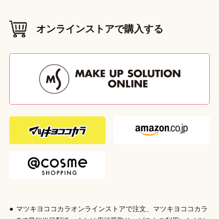
でおこなってください。●まず毛先からとかし、少しずつ根
材質（素材・原材料）
元の方をとかしていくようにしてください。髪のからまりを
ABS（制電性トヨラックパレル®）
無理にとかさないでください。●ドライヤーの熱を長時間あ
オンラインストアで購入する
てたり、熱湯をかけたりすると本体の変形の恐れがあります
本体サイズ
（W×D×H（mm））
のでおやめください。（耐熱温度：75℃）●ドライヤーは
W24 × D4 × H116
15cm以上離してご使用ください。近づけすぎると本体の変
外装重量
形の恐れがあります。●整髪料をご使用の際は、直接コーム
（g）
13g
にかけずに、髪に整髪料をなじませてからコーミングするよ
うにしてください。●コームに整髪料が付いたり、汚れた時
外装サイズ
（W×D×H（mm））
は、中性洗剤を溶かしたぬるま湯で洗い、よくすすいだ後水
W50 × D14 × H139
気をきり、十分に陰干しをし、完全に乾かしてください。●
パーマ液・カラーリング剤・脱色剤等を一緒にご使用になら
原産国
ないでください。●ご使用後は通気性のよい所で清潔に保管
日本
してください。●お子様の手の届かない所に保管してくださ
い。
発売元
株式会社シャンティ
商品コード
4901604582670
マツキヨココカラオンラインストアで注文、マツキヨココカラ