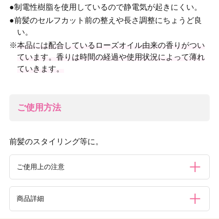
●制電性樹脂を使用しているので静電気が起きにくい。
●前髪のセルフカット前の整えや長さ調整にちょうど良
い。
※
本品には配合しているローズオイル由来の香りがつい
ています。香りは時間の経過や使用状況によって薄れ
ていきます。
ご使用方法
前髪のスタイリング等に。
ご使用上の注意
●コーム以外の目的にはご使用にならないでください。●頭
商品詳細
皮に湿疹等の異常があるときはご使用をお控えください。●
コーミングは髪や頭皮に負担がかからないよう適度な力加減