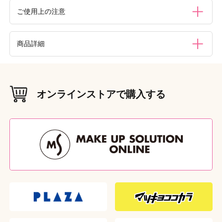
ご使用上の注意
●ヘアブラシ以外の目的にはご使用にならないでください。
商品詳細
●ボリュームケア効果には個人差があります。また、効果は
持続するものではありません。●頭皮に湿疹等の異常がある
ときはご使用をお控えください。●ブラッシングは髪や頭皮
材質（素材・原材料）
に負担がかからないよう適度な力加減でおこなってくださ
柄：天然木、毛：猪毛
い。●まず毛先からとかし、少しずつ根元の方をとかしてい
オンラインストアで購入する
くようにしてください。髪のからまりを無理にとかさないで
本体重量
（g）
ください。●ドライヤーの熱を長時間あてたり、熱湯をかけ
42g
たりすると本体の変形の恐れがありますのでおやめくださ
本体サイズ
い。（耐熱温度80℃）ドライヤーは15cm以上離してご使用
（W×D×H（mm））
W30 × D30 × H155
ください。●本体の変質やカビ等の原因となりますので、整
髪料を直接ブラシにかけたり、育毛剤を併用しないでくださ
外装重量
（g）
い。また、水洗いはしないでください。●天然毛を使用した
55g
ブラシは、使い始めなどに多少獣毛独特の臭いがすることが
ありますが、使い続けるうちにだんだんと薄れていきます。
外装サイズ
（W×D×H（mm））
また、濡れてしまった場合、しばらく獣毛独特の臭いがする
W42 × D35 × H190
ことがありますが、完全に乾くとなくなります。十分乾燥さ
せてください。●ご使用後は直射日光を避け、通気性のよい
原産国