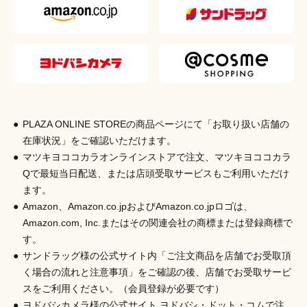
水分のかからない所で清潔に保管してください。●お子様の
中国
手の届かない所に保管してください。
発売元
株式会社シャンティ
商品コード
4901604582779
PLAZA ONLINE STOREの商品ページにて「お取り扱い店舗の
在庫状況」をご確認いただけます。
マツキヨココカラオンラインストアで注文、マツキヨココカラ
Qで最短当日配送、または店頭受取サービスもご利用いただけ
ます。
Amazon、Amazon.co.jpおよびAmazon.co.jpロゴは、
Amazon.com, Inc.またはその関連会社の商標または登録商標で
す。
サンドラッグ様の公式サイト内「ご注文商品を店舗でお受取頂
く場合の流れと注意事項」をご確認の後、店舗でお受取サービ
スをご利用ください。（会員登録が必要です）
ヨドバシカメラ様の公式サイト ヨドバシ・ドット・コムで注