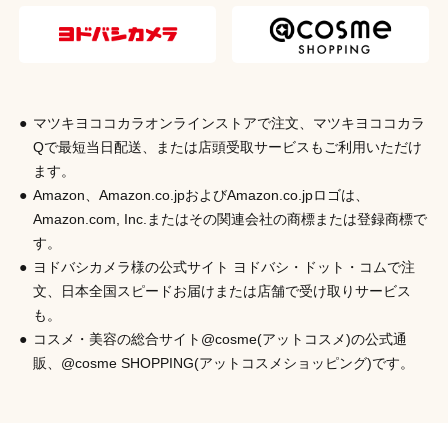
原産国：中国
椿油含浸加工：日本
発売元
株式会社シャンティ
マツキヨココカラオンラインストアで注文、マツキヨココカラ
商品コード
Qで最短当日配送、または店頭受取サービスもご利用いただけ
4901604583431
ます。
Amazon、Amazon.co.jpおよびAmazon.co.jpロゴは、
Amazon.com, Inc.またはその関連会社の商標または登録商標で
す。
ヨドバシカメラ様の公式サイト ヨドバシ・ドット・コムで注
文、日本全国スピードお届けまたは店舗で受け取りサービス
も。
コスメ・美容の総合サイト@cosme(アットコスメ)の公式通
販、@cosme SHOPPING(アットコスメショッピング)です。