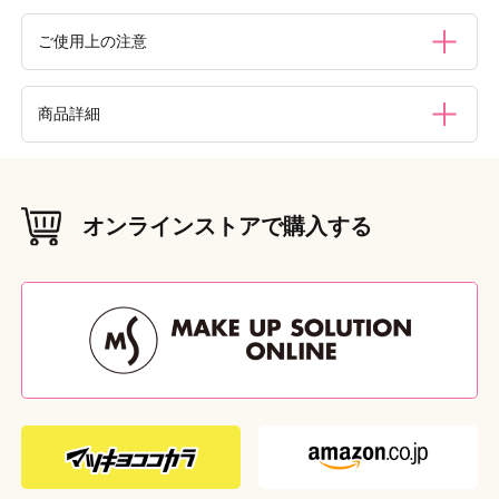
ご使用上の注意
・櫛以外の目的にはご使用にならないでください。・頭皮に
商品詳細
傷や湿疹等のある時にはご使用をお控え下さい。・コーミン
グは頭皮に負担がかからないよう適度な力で行って下さ
い。・ドライヤーやスタイリング剤の使用、熱湯（80℃以
材質（素材・原材料）
上）をかけると本体の変形や破損の原因になりますのでおや
［本体］つげ、椿油
めください。・水分を含むと膨張し破損の原因になりますの
オンラインストアで購入する
で水洗いはおやめください。・汚れた場合は、乾いた布で拭
本体重量
（g）
き取ってください。櫛の歯と歯の汚れは、木綿糸を束ねてす
9g
き取ってください。・櫛が直接触れた状態で放置しますと、
本体サイズ
椿油が付着する可能性がありますのでご注意ください。・ご
（W×D×H（mm））
W28 × D6 × H215
使用後は、直射日光を避け、水分のかからない通気性のよい
所で清潔に保管してください。・お子様の手の届かない所に
外装重量
（g）
保管してください。
12g
外装サイズ
（W×D×H（mm））
W45 × D7 × H245
原産国