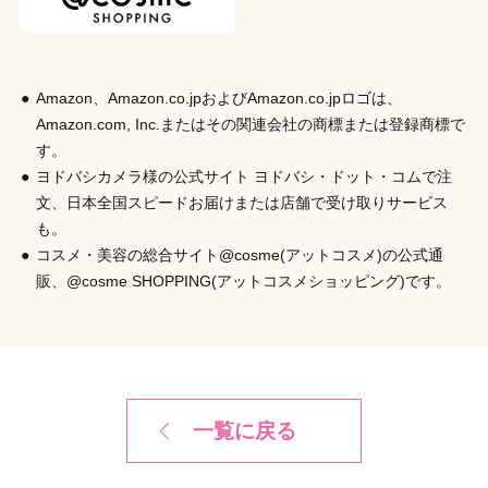
日本
発売元
株式会社シャンティ
Amazon、Amazon.co.jpおよびAmazon.co.jpロゴは、
商品コード
Amazon.com, Inc.またはその関連会社の商標または登録商標で
4901604587309
す。
ヨドバシカメラ様の公式サイト ヨドバシ・ドット・コムで注
文、日本全国スピードお届けまたは店舗で受け取りサービス
も。
コスメ・美容の総合サイト@cosme(アットコスメ)の公式通
販、@cosme SHOPPING(アットコスメショッピング)です。
一覧に戻る