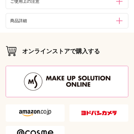
ご使用上の注意
・ヘアブラシ以外の目的にはご使用にならないでくださ
商品詳細
い。・頭皮に湿疹等の異常がある時はご使用をお控えくださ
い。・ブラッシングは頭皮に負担がかからないよう適度な力
加減でおこなってください。・髪のからまりを無理にとかさ
材質（素材・原材料）
ないでください。・ドライヤーは15㎝以上離してご使用く
毛：熱可塑性ポリエステルエラストマー（カーボン＆シリ
ださい。ドライヤーの熱を長時間あてたり、熱湯（70℃以
オンラインストアで購入する
コン・抗菌剤含有）、ハンドル：ABS樹脂（抗菌剤含有）
上）をかけたりすると本体の変形の恐れがありますのでおや
めください。・整髪料を直接ブラシにかけないでくださ
本体重量
（g）
い。・ご使用後は通気性のよい所で清潔に保管してくださ
22g
い。・お子様の手の届かない所に保管してください。
本体サイズ
（W×D×H（mm））
W27 × D9 × H97
外装重量
（g）
26g
外装サイズ
（W×D×H（mm））
W50 × D15 × H145
原産国