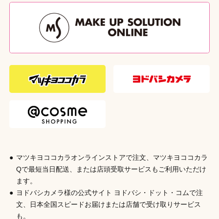
［テープ］ポリエルテル
本体サイズ
約37mm×約63mm
外装重量
（g）
24g
外装サイズ
（W×D×H（mm））
W110 × D40 × H150
原産国
中国
発売元
株式会社シャンティ
マツキヨココカラオンラインストアで注文、マツキヨココカラ
商品コード
Qで最短当日配送、または店頭受取サービスもご利用いただけ
4901604587736
ます。
ヨドバシカメラ様の公式サイト ヨドバシ・ドット・コムで注
文、日本全国スピードお届けまたは店舗で受け取りサービス
も。