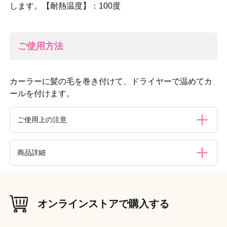
します。【耐熱温度】：100度
ご使用方法
カーラーに髪の毛を巻き付けて、ドライヤーで温めてカ
ールを付けます。
ご使用上の注意
●ドライヤーは1ヶ所に固定せず、カーラー全体に熱が届く
商品詳細
よう軽く振りながらお使いください。●ドライヤーで極端に
長時間、集中的ご使用は、髪の傷みの原因となりますのでご
注意ください。●髪からカーラーをはずす時は、カーラーを
内容量
少し持ち上げて、斜め上にスーッと引いてください。●ヘア
3個入り
カーラー以外の目的にはご使用にならないでください。●お
オンラインストアで購入する
子様の手の届かない所に保管してください。
材質（素材・原材料）
［本体］ポリエチレン、アルミ