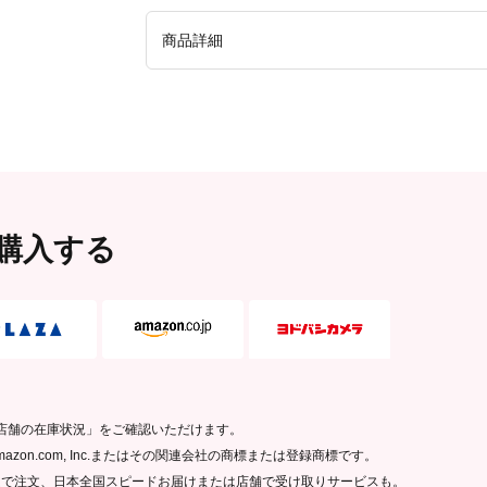
●本品の使用用途以外でのご使用はおやめくだ
商品詳細
損して怪我をする恐れがあります。取扱いの際
となりますので、化粧品やヘアケア剤等が付着
は、乾いたやわらかい布でやさしく拭き取って
材質（素材・原材料）
リアルックミ
入れはおやめください。
●火気に近づけないよ
【本体】AB
湿の場所での保管はおやめください。●お子様
本体重量
106g
（g）
本体サイズ
W105 × D6 ×
（W×D×H（mm））
購入する
外装重量
109g
（g）
外装サイズ
W105 × D6 ×
（W×D×H（mm））
原産国
日本
発売元
株式会社ロー
り扱い店舗の在庫状況」をご確認いただけます。
商品コード
4901604454
ゴは、Amazon.com, Inc.またはその関連会社の商標または登録商標です。
ムで注文、日本全国スピードお届けまたは店舗で受け取りサービスも。