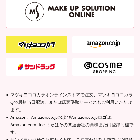
外装重量
（g）
56g
外装サイズ
（W×D×H（mm））
W200 × D30 × H220
原産国
中国
発売元
株式会社ロージーローザ
商品コード
4901604455288
マツキヨココカラオンラインストアで注文、マツキヨココカラ
Qで最短当日配送、または店頭受取サービスもご利用いただけ
ます。
Amazon、Amazon.co.jpおよびAmazon.co.jpロゴは、
Amazon.com, Inc.またはその関連会社の商標または登録商標で
す。
サンドラッグ様の公式サイト内「ご注文商品を店舗でお受取頂