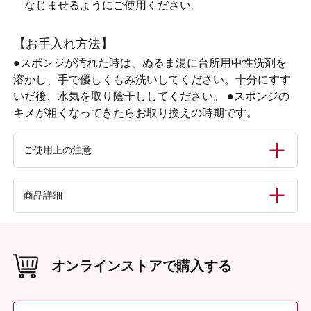
なじませるようにご使用ください。
【お手入れ方法】
●スポンジが汚れた時は、ぬるま湯に台所用中性洗剤を
溶かし、手で優しくもみ洗いしてください。十分にすす
いだ後、水気を取り陰干ししてください。 ●スポンジの
キメが粗くなってきたらお取り換えの時期です。
ご使用上の注意
●用途以外のご使用はお止めください。●お肌に合わない場
商品詳細
合は、ご使用を中止してください。●スポンジはいつも清潔
にしてご使用ください。水分を含ませた後は必ず十分に乾燥
させてから保管してください。●お子様の手の届かない所に
内容量
保管してください。また、極端に高温または低温の場所、直
30個
射日光の当たる場所、湿度の高い場所を避けて保管してくだ
オンラインストアで購入する
さい。
材質（素材・原材料）
NBR（合成ゴム）