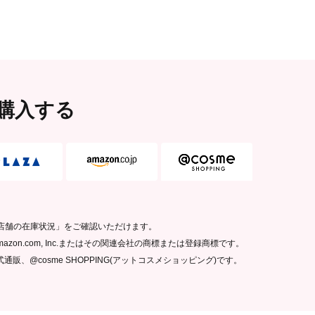
付属品
EVAカバー
材質（素材・原材料）
毛
：PBT
口金
：アル
柄
：竹
カバー
：EVA
購入する
本体重量
23g
（g）
本体サイズ
W × D × H15
（W×D×H（mm））
外装重量
48g
（g）
外装サイズ
W55 × D36 ×
（W×D×H（mm））
り扱い店舗の在庫状況」をご確認いただけます。
原産国
中国
ゴは、Amazon.com, Inc.またはその関連会社の商標または登録商標です。
通販、@cosme SHOPPING(アットコスメショッピング)です。
発売元
株式会社ロー
商品コード
4901604458