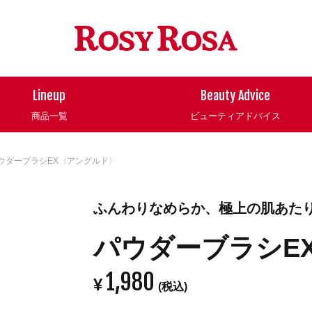
Lineup
Beauty Advice
商品一覧
ビューティアドバイス
ウダーブラシEX〈アングルド〉
ふんわりなめらか、極上の肌あた
パウダーブラシE
1,980
¥
(税込)