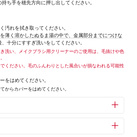
の持ち手を穂先方向に押し出してください。
しく汚れを拭き取ってください。
を薄く溶かしたぬるま湯の中で、金属部分までにつけな
後、十分にすすぎ洗いをしてください。
置き洗い、メイクブラシ用クリーナーのご使用は、毛抜けや色
い。
いでください。毛のふんわりとした風合いが損なわれる可能性
バーをはめてください。
せてからカバーをはめてください。
。●直射日光の当たる場所や高温多湿の場所での保管はおやめく
てください。