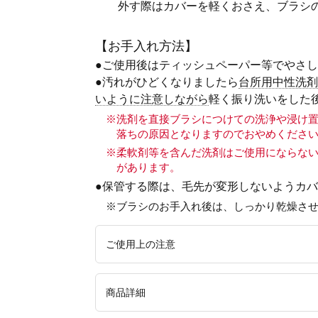
外す際はカバーを軽くおさえ、ブラシ
【お手入れ方法】
●ご使用後はティッシュペーパー等でやさ
●汚れがひどくなりましたら
台所用中性洗剤
いように注意しながら
軽く振り洗いをした
※洗剤を直接ブラシにつけての洗浄や浸け
落ちの原因となりますのでおやめくださ
※柔軟剤等を含んだ洗剤はご使用にならな
があります。
●保管する際は、毛先が変形しないようカ
※ブラシのお手入れ後は、しっかり乾燥さ
ご使用上の注意
●記載の用途以外でのご使用はおやめください
商品詳細
ださい。●お子様の手の届かない場所に保管し