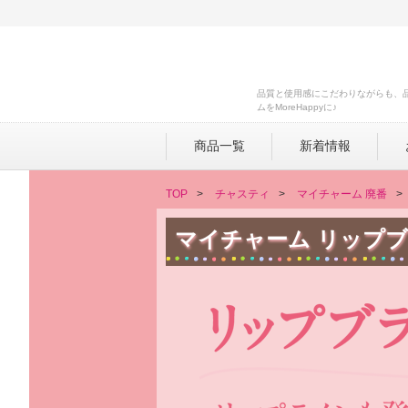
品質と使用感にこだわりながらも、
ムをMoreHappyに♪
商品一覧
新着情報
TOP
チャスティ
マイチャーム 廃番
マイチャーム リップブ