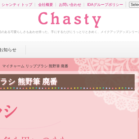
シャンティ トップ
会社概要
お問い合わせ
IDAグループポリシー
品のある可愛らしさもあわせ持った、手にするたびにうっとりときめく、メイクアップグッズシリー
お知らせ
マイチャーム リップブラシ 熊野筆 廃番
ラシ 熊野筆 廃番