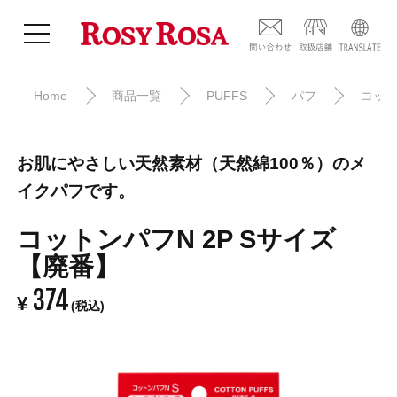
Home
商品一覧
PUFFS
パフ
コット
お肌にやさしい天然素材（天然綿100％）のメ
イクパフです。
コットンパフN 2P Sサイズ
【廃番】
374
¥
(税込)