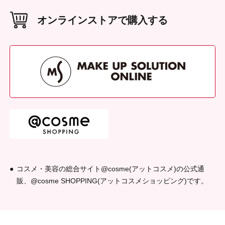
端にひどいようでしたら新しいものとお取替えください。●
2個
保管の際は、直射日光を避け、お子様の手の届かない所に保
オンラインストアで購入する
管してください。●お肌に合わない時は、すぐにご使用を中
材質（素材・原材料）
止してください。
本体／綿、中芯／ポリウレタン、リボン／ポリエステル
本体サイズ
（W×D×H（mm））
W55 × D10 × H55
外装重量
（g）
12g
外装サイズ
（W×D×H（mm））
W85 × D10 × H145
原産国
中国
コスメ・美容の総合サイト@cosme(アットコスメ)の公式通
発売元
株式会社ロージーローザ
販、@cosme SHOPPING(アットコスメショッピング)です。
商品コード
4901604455097