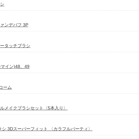
ラシ
ァンデパフ 3P
ガータッチブラシ
ルマイン)48、49
コーム
タブルメイクブラシセット〈5本入り〉
ラシ 3Dスーパーフィット 〈カラフルパーティ〉