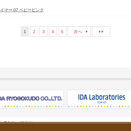
イマー 07 ベビーピンク
1
2
3
4
5
次へ
IDAグループポリシー
C