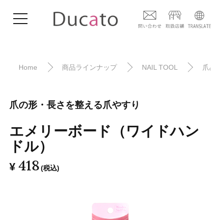
Home
商品ラインナップ
NAIL TOOL
爪み
爪の形・長さを整える爪やすり
エメリーボード（ワイドハン
ドル）
418
¥
(税込)