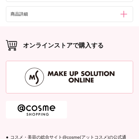
●爪やすり以外にはご使用にならないでください。●爪の表
商品詳細
面にはお使いにならないでください。●爪に異常のあるとき
はご使用にならないでください。●お子様の手の届かない所
に保管してください。●製品の反り、やすり面の剥がれの原
材質（素材・原材料）
因となりますので、濡らさないでください。●削りすぎる
天然木、サンドペーパー
と、爪が傷んだり薄くなりすぎる恐れがありますので1～2
オンラインストアで購入する
週間に1回ほどのペースでご使用ください。
本体重量
（g）
6g
本体サイズ
（W×D×H（mm））
W32 × D1 × H180
外装重量
（g）
17g
外装サイズ
（W×D×H（mm））
W50 × D18 × H210
原産国
韓国
コスメ・美容の総合サイト@cosme(アットコスメ)の公式通
発売元