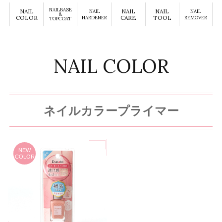
NAILBASE
NAIL
NAIL
NAIL
NAIL
NAIL
&
COLOR
CARE
TOOL
HARDENER
REMOVER
TOPCOAT
NAIL COLOR
ネイルカラープライマー