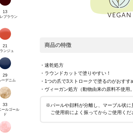
13
レブラウン
商品の特徴
21
ランジュ
・速乾処方
・ラウンドカットで塗りやすい！
29
ルーデニム
・1つの爪で3ストロークで塗るのがおすす
・ヴィーガン処方（動物由来の原料不使用
33
※パールや顔料が分離し、マーブル状に
エールゴール
ご使用前によく振ってからご使用くだ
ド