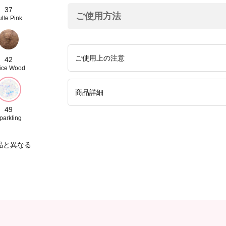
37
ご使用方法
ulle Pink
ご使用上の注意
42
ice Wood
●よく振ってからご使用ください。●爪に異常
商品詳細
●使用後はしっかりフタをしめてください。●
の届く場所に保管しないでください。●可燃性
49
parkling
内容量
9mL
本体重量
38g
（g）
品と異なる
本体サイズ
W38 × D20 ×
（W×D×H（mm））
原産国
フランス
製造販売元
株式会社シャ
商品コード
10：4901