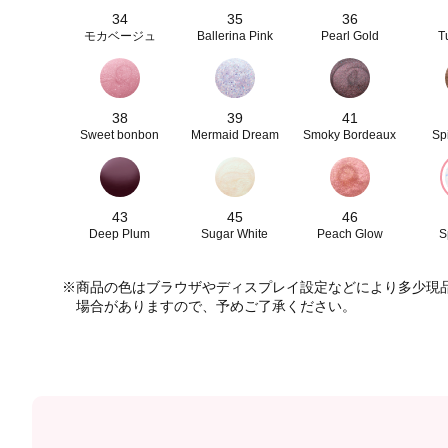
34
35
36
モカベージュ
Ballerina Pink
Pearl Gold
T
38
39
41
Sweet bonbon
Mermaid Dream
Smoky Bordeaux
Sp
43
45
46
Deep Plum
Sugar White
Peach Glow
S
※商品の色はブラウザやディスプレイ設定などにより多少現
場合がありますので、予めご了承ください。