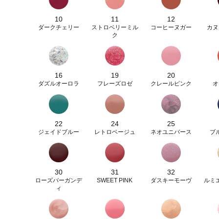
10
11
12
ダークチェリー
ストロベリーミル
コーヒーヌガー
カヌ
ク
16
19
20
ダズルオーロラ
フレーズロゼ
クレールピンク
オ
22
24
25
ジェイドブルー
レトロベージュ
ネオユニバース
ブ
30
31
32
ローズバーガンデ
SWEET PINK
ダスキーモーヴ
ルミ
ィ