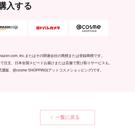
購入する
13：4901
20：4901
24：4901
30：4901
33：4901
36：4901
39：4901
43：4901
ゴは、Amazon.com, Inc.またはその関連会社の商標または登録商標です。
49：4901
ムで注文、日本全国スピードお届けまたは店舗で受け取りサービスも。
通販、@cosme SHOPPING(アットコスメショッピング)です。
一覧に戻る