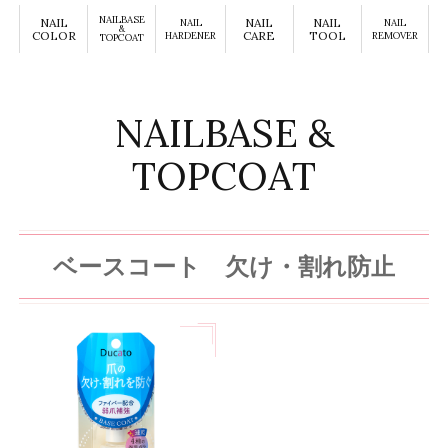
NAILBASE
NAIL
NAIL
NAIL
NAIL
NAIL
&
COLOR
CARE
TOOL
HARDENER
REMOVER
TOPCOAT
NAILBASE &
TOPCOAT
ベースコート 欠け・割れ防止