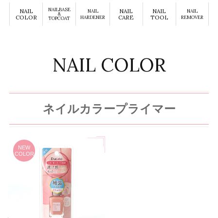
NAILBASE
NAIL
NAIL
NAIL
NAIL
NAIL
&
COLOR
CARE
TOOL
HARDENER
REMOVER
TOPCOAT
NAIL COLOR
ネイルカラープライマー