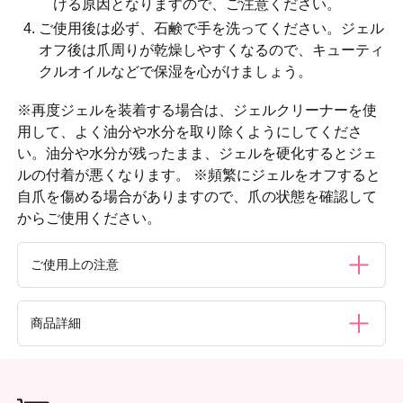
ける原因となりますので、ご注意ください。
ご使用後は必ず、石鹸で手を洗ってください。ジェル
オフ後は爪周りが乾燥しやすくなるので、キューティ
クルオイルなどで保湿を心がけましょう。
※再度ジェルを装着する場合は、ジェルクリーナーを使
用して、よく油分や水分を取り除くようにしてくださ
い。油分や水分が残ったまま、ジェルを硬化するとジェ
ルの付着が悪くなります。 ※頻繁にジェルをオフすると
自爪を傷める場合がありますので、爪の状態を確認して
からご使用ください。
ご使用上の注意
●ジェルオフ以外の目的にはご使用にならないでください。
商品詳細
●UVランプや容器などに付着したジェルの汚れ取りとして使
用しないでください。プラスチック製品に付着すると変形・
破損の原因となります。●アレルギー体質の方、爪や指先に
内容量
異常のある時はご使用にならないでください。●使用中また
100mL
は使用後、赤味、はれ、かゆみ、刺激、色抜け（白斑等）や