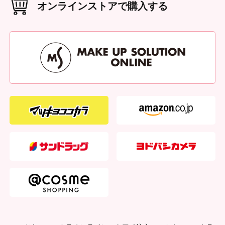
オンラインストアで購入する
黒ずみ等の異常があらわれたときは使用を中止し、お問い合
本体重量
（g）
わせ先または皮膚科専門医等へご相談ください。●衣類など
109g
に付着すると、変色や退色する場合がありますので、ご注意
本体サイズ
ください。●ご使用後は容器の口部をきれいに拭きとってか
（W×D×H（mm））
W47 × D47 × H107
ら、しっかりキャップを閉めてください。●極端に高温又は
低温の場所、直射日光のあたる場所を避け、お子様やペット
外装サイズ
（W×D×H（mm））
の手の届かない所に保管してください。●可燃性火気厳禁。
W48 × D48 × H109
成分
（全成分）
アセトン100％
原産国
台湾
発売元
株式会社シャンティ
製造販売元
株式会社シンワコーポレーション
商品コード
4901604467366