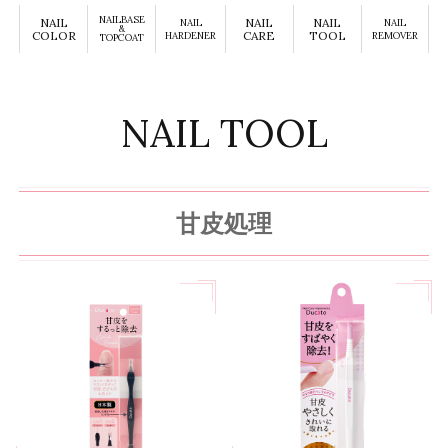
NAILBASE
NAIL
NAIL
NAIL
NAIL
NAIL
&
COLOR
CARE
TOOL
HARDENER
REMOVER
TOPCOAT
NAIL TOOL
甘皮処理