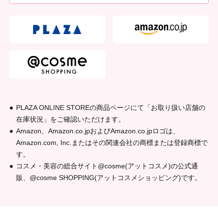
21g
外装サイズ
（W×D×H（mm））
W65 × D30 × H150
成分
（全成分）
ミネラルオイル、水添ポリデセン、水添ポリイソブテン、
ラウリン酸ヘキシル、トリエチルヘキサノイン、水添（ス
チレン／イソプレン）コポリマー、香料、ジメチルシリル
化シリカ、フェノキシエタノール、ダイマージリノール酸
ジ（イソステアリル／フィトステリル）、トコフェロー
ル、スクワラン、アーモンド油、BG、モモ葉エキス
PLAZA ONLINE STOREの商品ページにて「お取り扱い店舗の
在庫状況」をご確認いただけます。
原産国
Amazon、Amazon.co.jpおよびAmazon.co.jpロゴは、
日本
Amazon.com, Inc.またはその関連会社の商標または登録商標で
製造販売元
す。
株式会社シャンティ
コスメ・美容の総合サイト@cosme(アットコスメ)の公式通
販、@cosme SHOPPING(アットコスメショッピング)です。
商品コード
4901604373018