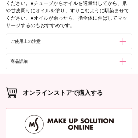
ください。
●チューブからオイルを適量出してから、爪
や甘皮周りにオイルを塗り、すりこむように馴染ませて
ください。●オイルが余ったら、指全体に伸ばしてマッ
サージするのもおすすめです。
ご使用上の注意
●傷やはれもの、しっしん等異常のある部位にはお使いにな
商品詳細
らないでください。●爪やお肌に異常が生じていないかよく
注意して使用してください。●化粧品が爪やお肌に合わない
とき、使用中、赤み、はれ、かゆみ、刺激、色抜け（白斑
内容量
等）や黒ずみ等の異常が現れた場合、使用を中止してくださ
7.5mL
い。そのままご使用を続けますと症状を悪化させることがあ
オンラインストアで購入する
りますので、弊社お問い合わせ先、又は皮膚科専門医等にご
本体重量
（g）
相談されることをおすすめします。●お子様の手の届く所、
8g
直射日光のあたる場所や極端に高温又は低温下での保管はお
本体サイズ
やめください。●ご使用後は
刷毛に残ったオイルを拭き取
（W×D×H（mm））
W25 × D16 × H105
り、しっかりとキャップを閉めて保管してください。
外装重量
（g）